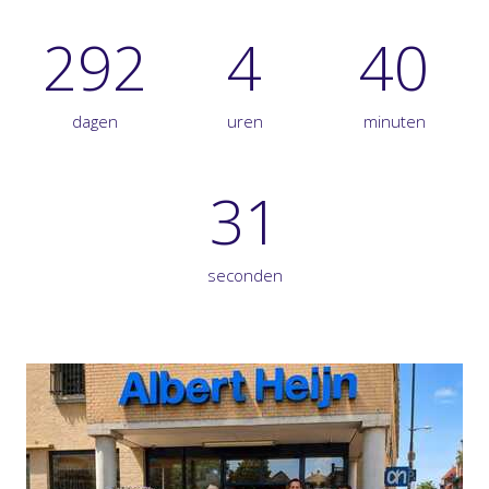
292
4
40
dagen
uren
minuten
30
seconden